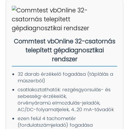
Commtest vbOnline 32-csatornás
telepített gépdiagnosztikai
rendszer
32 darab érzékelő fogadása (táplálás a
műszerből)
csatlakoztathatók: rezgésgyorsulás- és
sebesség-érzékelők,
örvényáramú elmozdulás-jeladók,
AC/DC-folyamatjelek, 4…20 mA-távadók
ezen felül 4 tachometér
(fordulatszámjeladó) fogadása