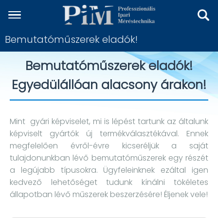
Bemutatóműszerek eladók!
Bemutatóműszerek eladók!
Egyedülállóan alacsony árakon!
Mint gyári képviselet, mi is lépést tartunk az általunk
képviselt gyártók új termékválasztékával. Ennek
megfelelően évről-évre kicseréljük a saját
tulajdonunkban lévő bemutatóműszerek egy részét
a legújabb típusokra. Ügyfeleinknek ezáltal igen
kedvező lehetőséget tudunk kínálni tökéletes
állapotban lévő műszerek beszerzésére! Éljenek vele!