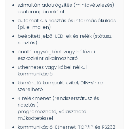
szimultán adatrögzítés (mintavételezés)
csatornapáronként
automatikus riasztás és információküldés
(pl. e-mailen)
beépített jelző-LED-ek és relék (státusz,
riasztás)
önálló egységként vagy hálózati
eszközként alkalmazható
Ethernetes vagy kábel nélküli
kommunikáció
kisméretű kompakt kivitel, DIN-sínre
szerelhető
4 relékimenet (rendszerstátusz és
riasztás )
programozható, választható
működtetéssel
kommunikáció: Ethernet, TCP/IP és RS232