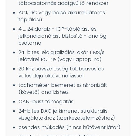
többcsatornás adatgyűjtő rendszer
ACl, DC vagy belső akkumulátoros
táplálású
4 ... 24 darab - ICP-táplálást és
jelkondicionálást biztosító - analóg
csatorna
24-bites jeldigitalizálás, akár 1 MS/s
jelátvitel PC-re (vagy Laptop-ra)
20 kHz sávszélesség többsávos és
valósidejű oktávanalízissel
tachométer bemenet szinkronizált
(követő) analízishez
CAN-busz támogatás
24-bites DAC jelkimenet strukturális
vizsgálatokhoz (szerkezetelemzéshez)
csendes működés (nincs hűtőventilátor)