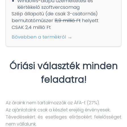
Windows-alapú üzemeltetési és
kiértékelő szoftvercsomag
Szép állapotú (de csak 3-csatornás)
bemutatóműszer
8,9 millió Ft
helyett
CSAK 2,4 millió Ft
Bővebben a termékről →
Óriási választék minden
feladatra!
Az áraink nem tartalmazzák az ÁFA-t (27%).
Az ajánlataink csak a készlet erejéig érvényesek.
Tévedésekért és esetleges elírásokért felelősséget
nem vállalunk.