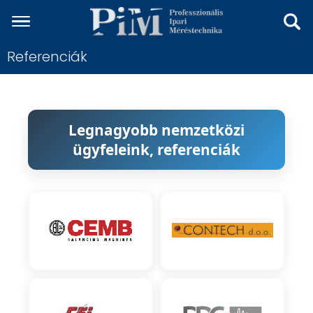
Referenciák
Legnagyobb nemzetközi
ügyfeleink, referenciák