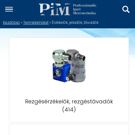
Kezdőlap
»
Termékkínálat
» Érzékelők, jeladók, távadók
Rezgésérzékelők, rezgéstávadók
(414)